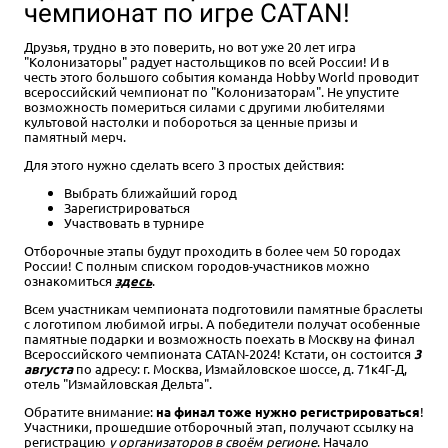
чемпионат по игре CATAN!
Друзья, трудно в это поверить, но вот уже 20 лет игра
"Колонизаторы" радует настольщиков по всей России! И в
честь этого большого события команда Hobby World проводит
всероссийский чемпионат по "Колонизаторам". Не упустите
возможность помериться силами с другими любителями
культовой настолки и побороться за ценные призы и
памятный мерч.
Для этого нужно сделать всего 3 простых действия:
Выбрать ближайший город
Зарегистрироваться
Участвовать в турнире
Отборочные этапы будут проходить в более чем 50 городах
России! С полным списком городов-участников можно
ознакомиться
здесь
.
Всем участникам чемпионата подготовили памятные браслеты
с логотипом любимой игры. А победители получат особенные
памятные подарки и возможность поехать в Москву на финал
Всероссийского чемпионата CATAN-2024! Кстати, он состоится
3
августа
по адресу: г. Москва, Измайловское шоссе, д. 71к4Г-Д,
отель "Измайловская Дельта".
Обратите внимание:
на финал тоже нужно регистрироваться
!
Участники, прошедшие отборочный этап, получают ссылку на
регистрацию
у организаторов в своём регионе
. Начало