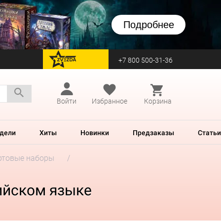
Подробнее
+7 800 500-31-36
перейти на Zvezda
Войти
Избранное
Корзина
дели
Хиты
Новинки
Предзаказы
Статьи
ртовые наборы
глийском языке