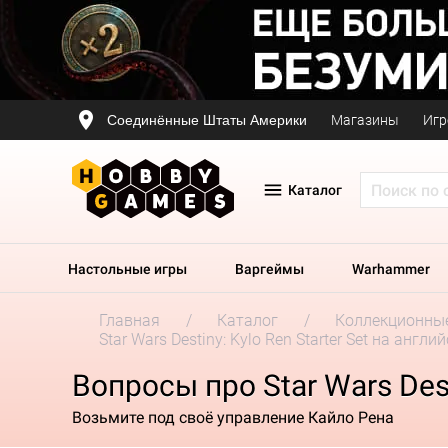
Соединённые Штаты Америки
Магазины
Игр
Каталог
Настольные игры
Варгеймы
Warhammer
Главная
Каталог
Коллекционные
Star Wars Destiny: Kylo Ren Starter Set на англ
Вопросы про Star Wars Dest
Возьмите под своё управление Кайло Рена