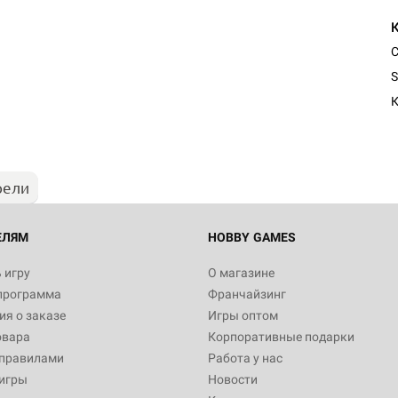
С
Настольная игра Hobby Worl
S
"Мир фантастики. Спецвыпус
Стругацкие"
К
1 490
рели
Настольная игра Hobby Worl
империи: Боевая тревога
799
ЕЛЯМ
HOBBY GAMES
 игру
О магазине
программа
Франчайзинг
Настольная игра Hobby Worl
я о заказе
Игры оптом
империи. Четвёртая редакция
овара
Корпоративные подарки
Рубеж
12 990
 правилами
Работа у нас
игры
Новости