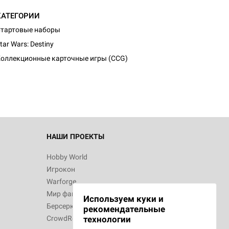
КАТЕГОРИИ
тартовые наборы
d Журнал
tar Wars: Destiny
к: Братья
оллекционные карточные игры (CCG)
d Звёздные
НАШИ ПРОЕКТЫ
Hobby World
Игрокон
d Сумерки
Warforge
: Грозовой
Мир фантастики
Используем куки и
Берсерк
рекомендательные
CrowdRepublic
технологии