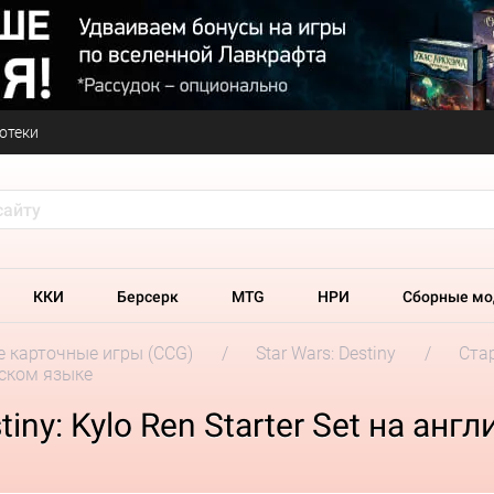
отеки
ККИ
Берсерк
MTG
НРИ
Сборные мо
 карточные игры (CCG)
Star Wars: Destiny
Ста
ийском языке
iny: Kylo Ren Starter Set на ан