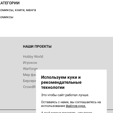
КАТЕГОРИИ
омиксы, книги, манга
Комиксы
 Зомбицид:
НАШИ ПРОЕКТЫ
Hobby World
Игрокон
d Ужас
Warforge
Мир фантастики
Используем куки и
Берсерк
рекомендательные
CrowdRepublic
технологии
Это чтобы сайт работал лучше.
Оставаясь с нами, вы соглашаетесь на
d Ужас
использование
файлов куки.
орой сезон
А ещё можно почитать, что такое