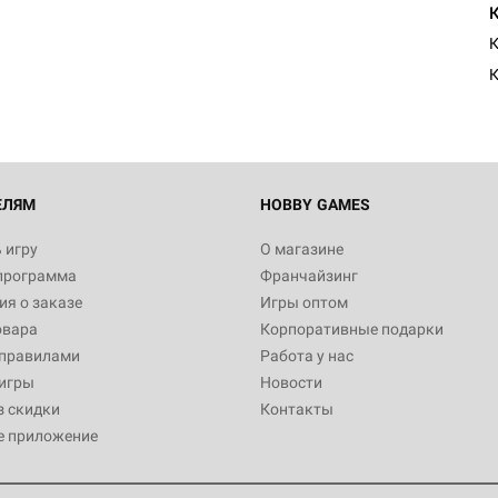
Египта
К
1 991
Настольная игра Hobby World
Белая смерть
12 990
ЕЛЯМ
HOBBY GAMES
 игру
О магазине
программа
Франчайзинг
Настольная игра Hobby Worl
я о заказе
Игры оптом
Аркхэма. Карточная игра
овара
Корпоративные подарки
3 490
 правилами
Работа у нас
игры
Новости
з скидки
Контакты
е приложение
Настольная игра Hobby Worl
Аркхэма. Карточная игра: Вт