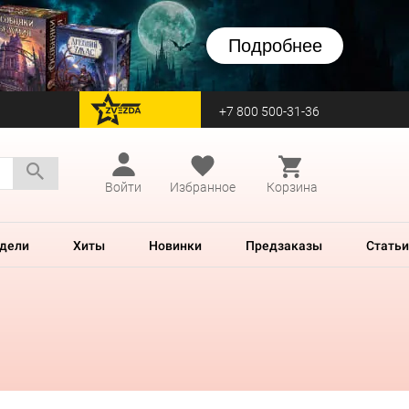
Подробнее
+7 800 500-31-36
перейти на Zvezda
Войти
Избранное
Корзина
дели
Хиты
Новинки
Предзаказы
Статьи