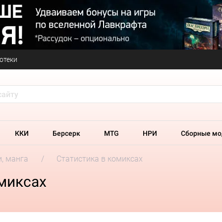
отеки
ККИ
Берсерк
MTG
НРИ
Сборные мо
и, манга
Статистика в комиксах
миксах