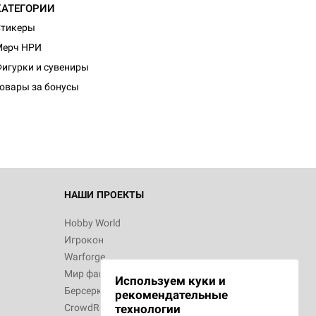
КАТЕГОРИИ
Стикеры
Мерч НРИ
d Журнал
игурки и сувениры
к: Братья
овары за бонусы
d Звёздные
НАШИ ПРОЕКТЫ
Hobby World
Игрокон
d Сумерки
Warforge
: Грозовой
Мир фантастики
Используем куки и
Берсерк
рекомендательные
CrowdRepublic
технологии