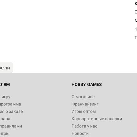
Настольная игра Hobby Worl
Ф
"Мир фантастики. Спецвыпус
Стругацкие"
Т
1 490
рели
Настольная игра Hobby Worl
империи: Боевая тревога
799
ЕЛЯМ
HOBBY GAMES
 игру
О магазине
программа
Франчайзинг
Настольная игра Hobby Worl
я о заказе
Игры оптом
империи. Четвёртая редакция
овара
Корпоративные подарки
Рубеж
12 990
 правилами
Работа у нас
игры
Новости