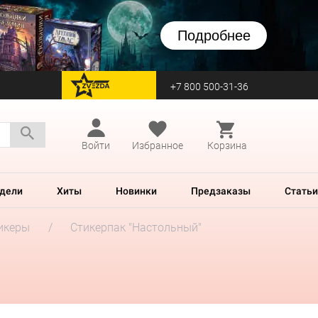
Подробнее
+7 800 500-31-36
перейти на Zvezda
Войти
Избранное
Корзина
дели
Хиты
Новинки
Предзаказы
Статьи
икеры
Стикерпак "Настольный"