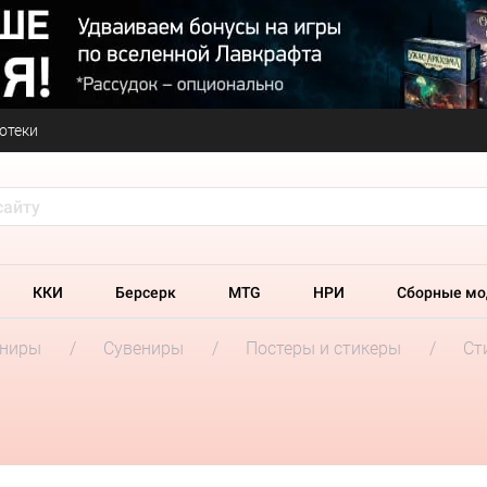
отеки
ККИ
Берсерк
MTG
НРИ
Сборные мо
ениры
Сувениры
Постеры и стикеры
Ст