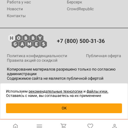
Работа у нас
Берсерк
Новости
CrowdRepublic
Контакты
+7 (800) 500-31-36
Политика конфиденциальности
Публичная оферта
Правила акций со скидкой
Копирование материалов разрешено только по согласию
администрации
Содержимое сайта не является публичной офертой
На сайте Hobby Games применяются
рекомендательные
технологии
.
Используем
рекомендательные технологии
и
файлы куки.
Оставаясь с нами, вы соглашаетесь на их применение
Уведомить о наличии
OK