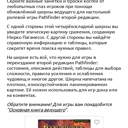
Скройте важные заметки и броски костей от
любопытных глаз игроков при помощи
обновлённой ширмы ведущего для настольной
ролевой игры Pathfinder второй редакции.
С одной стороны этой четырёхскладной ширмы вы
увидите эпическую картину сражения, созданную
Мирко Паганесси. С другой стороны вы найдёте
справочную информацию и таблицы, которые
сократят время поиска нужных правил.
На ширме есть всё, что нужно для игры в
переиздание второй редакции Pathfinder:
состояния, описания действий, таблицы для выбора
сложности, правила усиления и ослабления
чудовищ и многое другое. Ширма напечатана на
плотном, износоустойчивом ламинированном
картоне. Её можно использовать для игр дома или
на конвентах.
Обратите внимание! Для игры вам понадобится
"
Основная книга ведущего
".