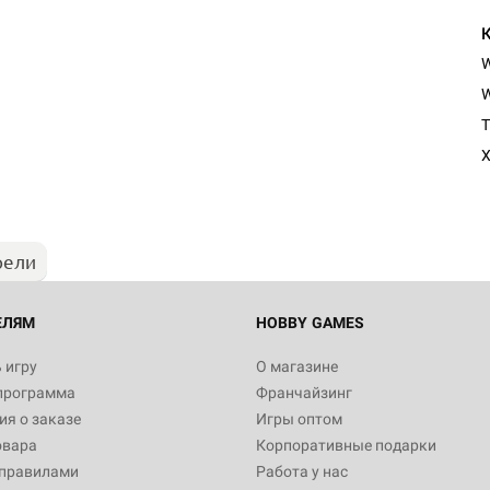
W
T
X
рели
ЕЛЯМ
HOBBY GAMES
 игру
О магазине
программа
Франчайзинг
я о заказе
Игры оптом
овара
Корпоративные подарки
 правилами
Работа у нас