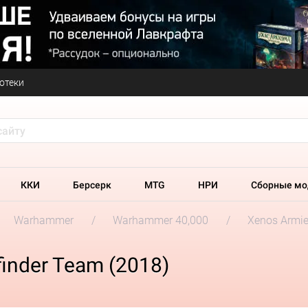
отеки
ККИ
Берсерк
MTG
НРИ
Сборные мо
Warhammer
Warhammer 40,000
Xenos Armi
finder Team (2018)