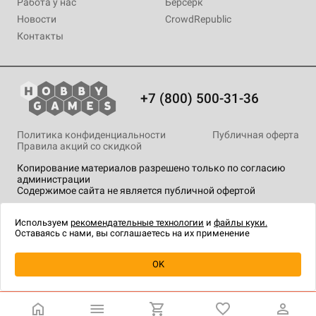
Работа у нас
Берсерк
Новости
CrowdRepublic
Контакты
+7 (800) 500-31-36
Политика конфиденциальности
Публичная оферта
Правила акций со скидкой
Копирование материалов разрешено только по согласию
администрации
Содержимое сайта не является публичной офертой
На сайте Hobby Games применяются
рекомендательные
технологии
.
Используем
рекомендательные технологии
и
файлы куки.
Оставаясь с нами, вы соглашаетесь на их применение
Уведомить о наличии
OK