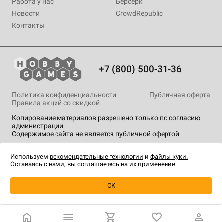
Работа у нас
Берсерк
Новости
CrowdRepublic
Контакты
+7 (800) 500-31-36
Политика конфиденциальности
Публичная оферта
Правила акций со скидкой
Копирование материалов разрешено только по согласию
администрации
Содержимое сайта не является публичной офертой
На сайте Hobby Games применяются
рекомендательные
технологии
.
Используем
рекомендательные технологии
и
файлы куки.
Оставаясь с нами, вы соглашаетесь на их применение
Товар снят с продажи
OK