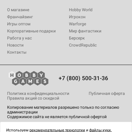
О магазине
Hobby World
Франчайзинг
Игрокон
Игры оптом
Warforge
Корпоративные подарки
Мир фантастики
Работа у нас
Берсерк
Новости
CrowdRepublic
Контакты
+7 (800) 500-31-36
Политика конфиденциальности
Публичная оферта
Правила акций со скидкой
Копирование материалов разрешено только по согласию
администрации
Содержимое сайта не является публичной офертой
На сайте Hobby Games применяются
рекомендательные
технологии
.
Используем
рекомендательные технологии
и
файлы куки.