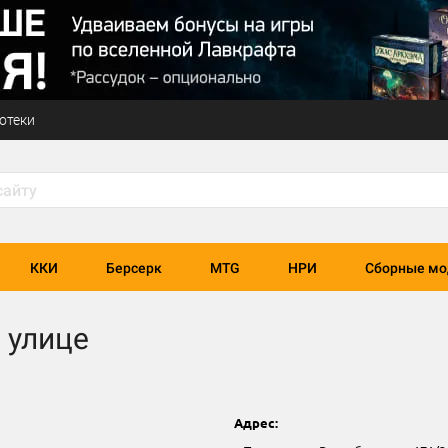
отеки
ККИ
Берсерк
MTG
НРИ
Сборные мо
 улице
Адрес: