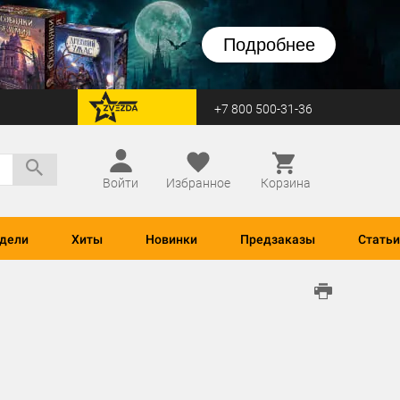
Подробнее
+7 800 500-31-36
перейти на Zvezda
Войти
Избранное
Корзина
дели
Хиты
Новинки
Предзаказы
Статьи