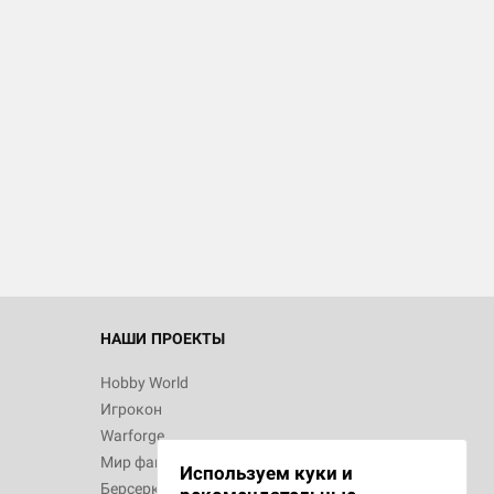
d Монстры
 Зомбицид:
НАШИ ПРОЕКТЫ
Hobby World
Игрокон
d Ужас
Warforge
Мир фантастики
Используем куки и
Берсерк