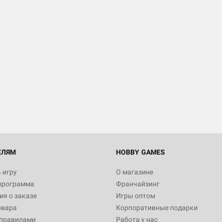
Настольная игра Hobby Worl
Египта
1 991
Настольная игра Hobby World
Белая смерть
12 990
ЕЛЯМ
HOBBY GAMES
 игру
О магазине
программа
Франчайзинг
Настольная игра Hobby Worl
я о заказе
Игры оптом
Аркхэма. Карточная игра
овара
Корпоративные подарки
3 490
 правилами
Работа у нас