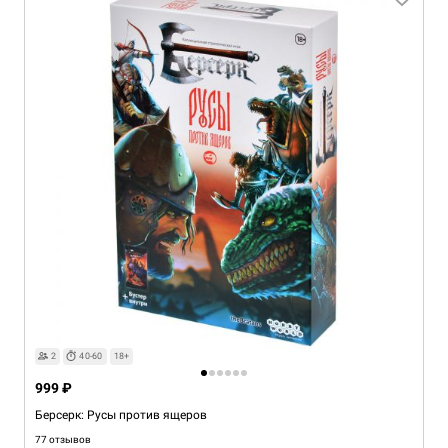
2
40-60
18+
999 ₽
Берсерк: Русы против ящеров
77 отзывов