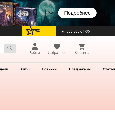
Подробнее
+7 800 500-31-36
перейти на Zvezda
Войти
Избранное
Корзина
дели
Хиты
Новинки
Предзаказы
Статьи