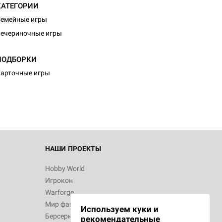
КАТЕГОРИИ
емейные игры
ечериночные игры
d Монстры
ПОДБОРКИ
арточные игры
 Зомбицид:
НАШИ ПРОЕКТЫ
Hobby World
Игрокон
 Берсерк.
Warforge
в
Мир фантастики
Используем куки и
Берсерк
рекомендательные