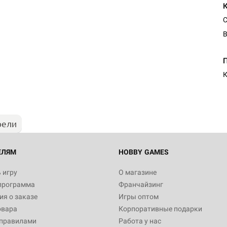
С
В
Настольная игра Hobby Worl
Египта
К
1 991
рели
Настольная игра Hobby World
Белая смерть
12 990
ЕЛЯМ
HOBBY GAMES
 игру
О магазине
программа
Франчайзинг
Настольная игра Hobby World
я о заказе
Игры оптом
Сердце роя. Дисплей бустеро
овара
Корпоративные подарки
3 490
 правилами
Работа у нас