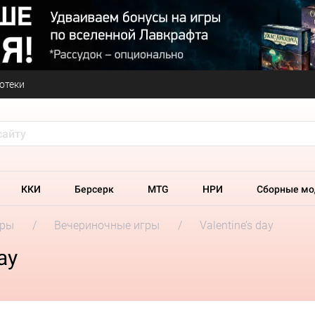
отеки
ККИ
Берсерк
MTG
НРИ
Сборные мо
гры
Вечериночные игры
Valentine’s day
ay