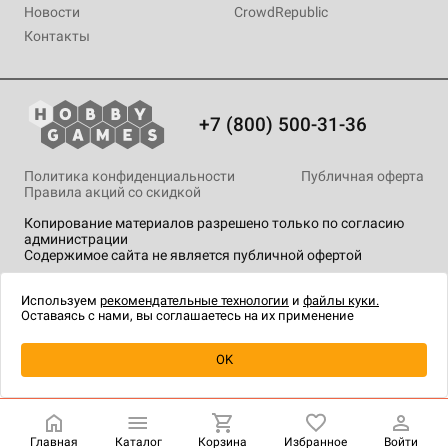
Новости
CrowdRepublic
Контакты
+7 (800) 500-31-36
Политика конфиденциальности
Публичная оферта
Правила акций со скидкой
Копирование материалов разрешено только по согласию
администрации
Содержимое сайта не является публичной офертой
На сайте Hobby Games применяются
рекомендательные
технологии
.
Используем
рекомендательные технологии
и
файлы куки.
Оставаясь с нами, вы соглашаетесь на их применение
Уведомить о наличии
OK
Главная
Каталог
Корзина
Избранное
Войти