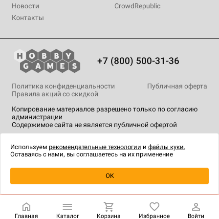
Новости
CrowdRepublic
Контакты
+7 (800) 500-31-36
Политика конфиденциальности
Публичная оферта
Правила акций со скидкой
Копирование материалов разрешено только по согласию
администрации
Содержимое сайта не является публичной офертой
На сайте Hobby Games применяются
рекомендательные
технологии
.
Используем
рекомендательные технологии
и
файлы куки.
Оставаясь с нами, вы соглашаетесь на их применение
Товар снят с продажи
OK
Главная
Каталог
Корзина
Избранное
Войти