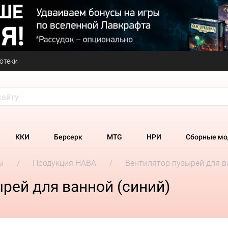
отеки
ККИ
Берсерк
MTG
НРИ
Сборные мо
ы
Продукция HABA
Вентилятор пузырей для в
рей для ванной (синий)