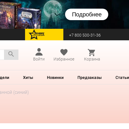
Подробнее
+7 800 500-31-36
перейти на Zvezda
Войти
Избранное
Корзина
дели
Хиты
Новинки
Предзаказы
Статьи
анной (синий)