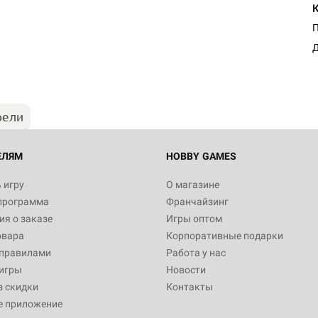
Д
рели
ЕЛЯМ
HOBBY GAMES
 игру
О магазине
программа
Франчайзинг
я о заказе
Игры оптом
овара
Корпоративные подарки
 правилами
Работа у нас
игры
Новости
з скидки
Контакты
е приложение