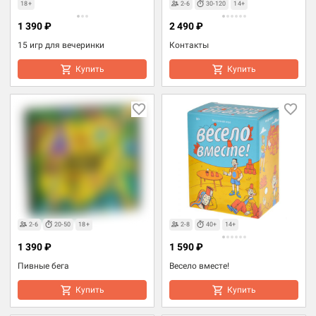
18+
2-6
30-120
14+
1 390 ₽
2 490 ₽
15 игр для вечеринки
Контакты
Купить
Купить
Товары для взрослых
2-6
20-50
18+
2-8
40+
14+
1 390 ₽
1 590 ₽
Пивные бега
Весело вместе!
Купить
Купить