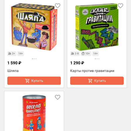
2+
14+
2-8
10+
14+
1 590 ₽
1 290 ₽
Шляпа
Карты против гравитации
Купить
Купить