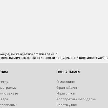
онцов, ты же всё-таки ограбил банк..."
бя роль различных аспектов личности подсудимого и прокурора судебно
ЕЛЯМ
HOBBY GAMES
 игру
О магазине
программа
Франчайзинг
я о заказе
Игры оптом
овара
Корпоративные подарки
 правилами
Работа у нас