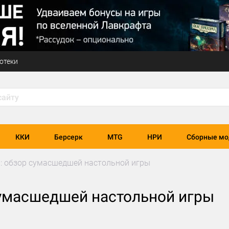
отеки
ККИ
Берсерк
MTG
НРИ
Сборные мо
е": обзор сумасшедшей настольной игры
 сумасшедшей настольной игры