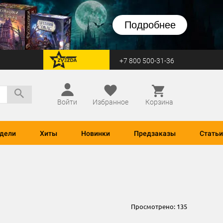
Подробнее
+7 800 500-31-36
перейти на Zvezda
Войти
Избранное
Корзина
дели
Хиты
Новинки
Предзаказы
Статьи
Просмотрено:
135