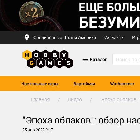
Соединённые Штаты Америки
Магазины
Игр
Каталог
Настольные игры
Варгеймы
Warhammer
Главная
Видео
"Эпоха облаков"
"Эпоха облаков": обзор н
25 апр 2022 9:17