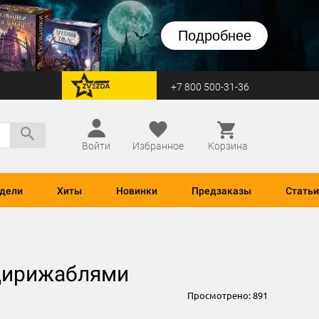
Подробнее
+7 800 500-31-36
перейти на Zvezda
Войти
Избранное
Корзина
дели
Хиты
Новинки
Предзаказы
Статьи
 дирижаблями
Просмотрено:
891