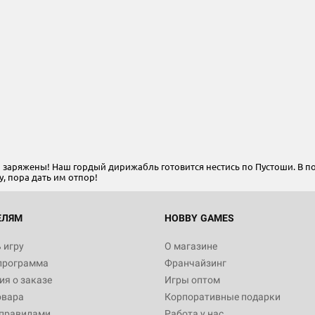
 заряжены! Наш гордый дирижабль готовится нестись по Пустоши. В п
, пора дать им отпор!
ЕЛЯМ
HOBBY GAMES
 игру
О магазине
программа
Франчайзинг
я о заказе
Игры оптом
овара
Корпоративные подарки
 правилами
Работа у нас