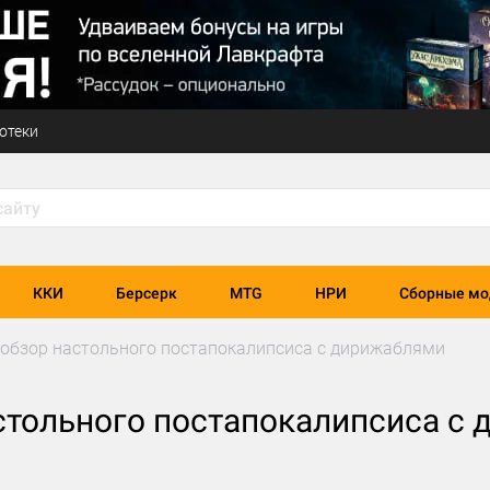
отеки
ККИ
Берсерк
MTG
НРИ
Сборные мо
: обзор настольного постапокалипсиса с дирижаблями
астольного постапокалипсиса с