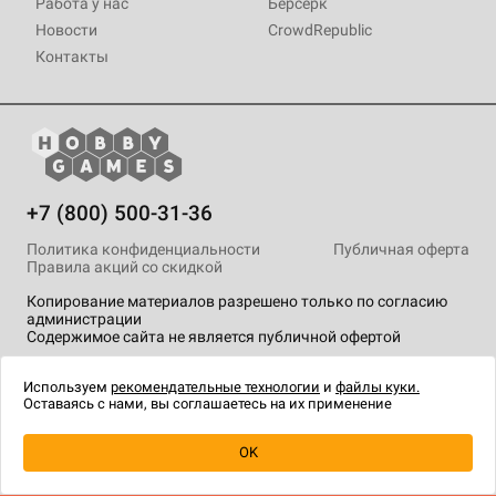
Работа у нас
Берсерк
Новости
CrowdRepublic
Контакты
+7 (800) 500-31-36
Политика конфиденциальности
Публичная оферта
Правила акций со скидкой
Копирование материалов разрешено только по согласию
администрации
Содержимое сайта не является публичной офертой
На сайте Hobby Games применяются
рекомендательные
технологии
.
Используем
рекомендательные технологии
и
файлы куки.
Оставаясь с нами, вы соглашаетесь на их применение
OK