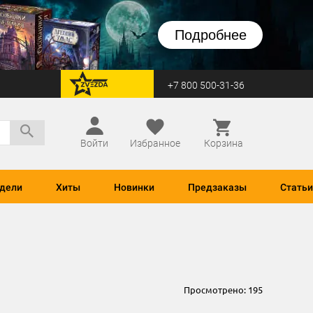
Подробнее
+7 800 500-31-36
перейти на Zvezda
Войти
Избранное
Корзина
дели
Хиты
Новинки
Предзаказы
Статьи
Просмотрено:
195