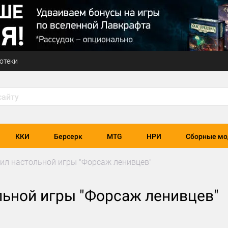
отеки
ККИ
Берсерк
MTG
НРИ
Сборные мо
ил настольной игры "Форсаж ленивцев"
льной игры "Форсаж ленивцев"