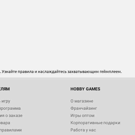
Настольная игра Hobby Worl
"Мир фантастики. Спецвыпус
Стругацкие"
1 490
". Узнайте правила и наслаждайтесь захватывающим геймплеем.
Настольная игра Hobby Worl
империи: Боевая тревога
799
ЕЛЯМ
HOBBY GAMES
 игру
О магазине
программа
Франчайзинг
Настольная игра Hobby Worl
я о заказе
Игры оптом
империи. Четвёртая редакция
овара
Корпоративные подарки
Рубеж
12 990
 правилами
Работа у нас