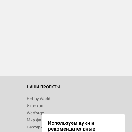
d Журнал
к: Братья
d Звёздные
НАШИ ПРОЕКТЫ
Hobby World
Игрокон
d Сумерки
Warforge
: Грозовой
Мир фантастики
Используем куки и
Берсерк
рекомендательные