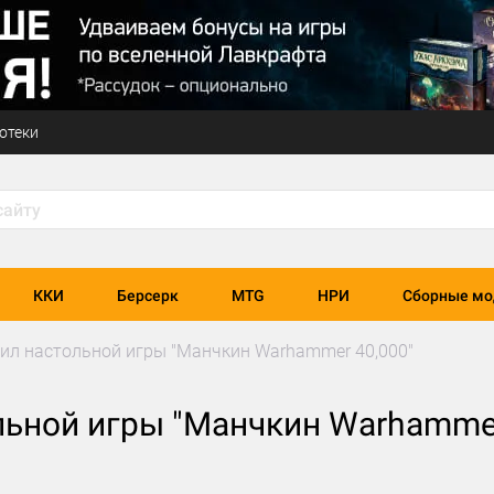
отеки
ККИ
Берсерк
MTG
НРИ
Сборные мо
ил настольной игры "Манчкин Warhammer 40,000"
льной игры "Манчкин Warhammer