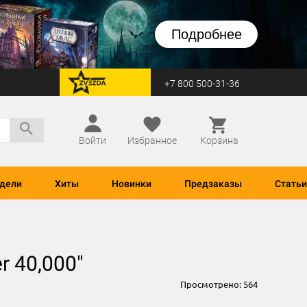
Подробнее
+7 800 500-31-36
перейти на Zvezda
Войти
Избранное
Корзина
дели
Хиты
Новинки
Предзаказы
Статьи
 40,000"
Просмотрено:
564