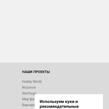
d Монстры
 Зомбицид:
НАШИ ПРОЕКТЫ
Hobby World
Игрокон
 Берсерк.
Warforge
в
Мир фантастики
Используем куки и
Берсерк
рекомендательные