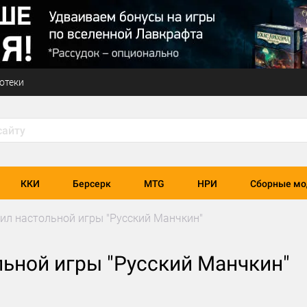
отеки
ККИ
Берсерк
MTG
НРИ
Сборные мо
ил настольной игры "Русский Манчкин"
ьной игры "Русский Манчкин"