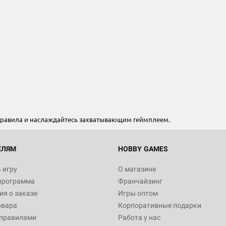
Настольная игра Hobby Worl
Египта
1 991
 правила и наслаждайтесь захватывающим геймплеем.
Настольная игра Hobby World
Белая смерть
12 990
ЕЛЯМ
HOBBY GAMES
 игру
О магазине
программа
Франчайзинг
Настольная игра Hobby World
я о заказе
Игры оптом
Сердце роя. Дисплей бустеро
овара
Корпоративные подарки
3 490
 правилами
Работа у нас