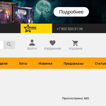
Подробнее
+7 800 500-31-36
перейти на Zvezda
Войти
Избранное
Корзина
дели
Хиты
Новинки
Предзаказы
Статьи
Просмотрено:
665