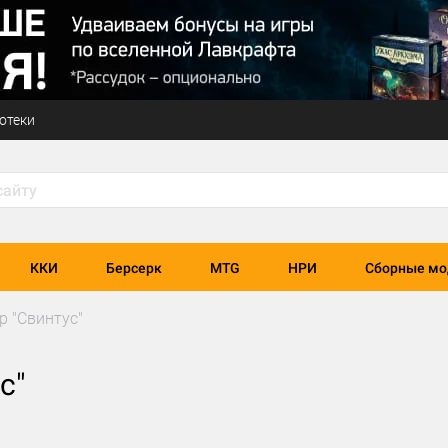
отеки
ККИ
Берсерк
MTG
НРИ
Сборные мо
р "Свинтус"
с"