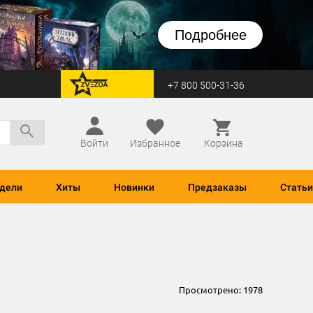
Подробнее
+7 800 500-31-36
перейти на Zvezda
Войти
Избранное
Корзина
дели
Хиты
Новинки
Предзаказы
Статьи
Просмотрено:
1978