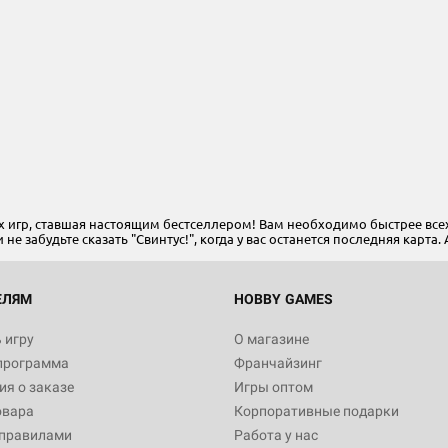
х игр, ставшая настоящим бестселлером! Вам необходимо быстрее всех
не забудьте сказать "Свинтус!", когда у вас останется последняя карта
ЕЛЯМ
HOBBY GAMES
 игру
О магазине
программа
Франчайзинг
я о заказе
Игры оптом
овара
Корпоративные подарки
 правилами
Работа у нас