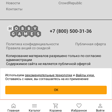
Новости
CrowdRepublic
Контакты
+7 (800) 500-31-36
Политика конфиденциальности
Публичная оферта
Правила акций со скидкой
Копирование материалов разрешено только по согласию
администрации
Содержимое сайта не является публичной офертой
На сайте Hobby Games применяются
рекомендательные
технологии
.
Используем
рекомендательные технологии
и
файлы куки.
Оставаясь с нами, вы соглашаетесь на их применение
Уведомить о наличии
OK
Главная
Каталог
Корзина
Избранное
Войти