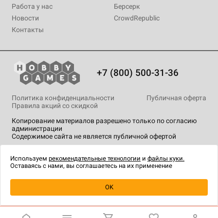
Работа у нас
Берсерк
Новости
CrowdRepublic
Контакты
+7 (800) 500-31-36
Политика конфиденциальности
Публичная оферта
Правила акций со скидкой
Копирование материалов разрешено только по согласию
администрации
Содержимое сайта не является публичной офертой
На сайте Hobby Games применяются
рекомендательные
технологии
.
Используем
рекомендательные технологии
и
файлы куки.
Оставаясь с нами, вы соглашаетесь на их применение
Уведомить о наличии
OK