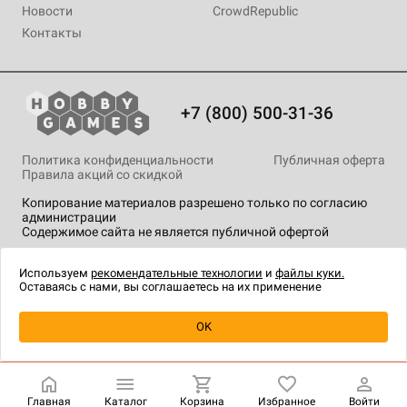
Новости
CrowdRepublic
Контакты
+7 (800) 500-31-36
Политика конфиденциальности
Публичная оферта
Правила акций со скидкой
Копирование материалов разрешено только по согласию
администрации
Содержимое сайта не является публичной офертой
На сайте Hobby Games применяются
рекомендательные
технологии
.
Используем
рекомендательные технологии
и
файлы куки.
Оставаясь с нами, вы соглашаетесь на их применение
Уведомить о наличии
OK
Главная
Каталог
Корзина
Избранное
Войти