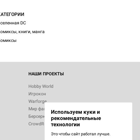
КАТЕГОРИИ
селенная DC
омиксы, книги, манга
Комиксы
НАШИ ПРОЕКТЫ
Hobby World
Игрокон
Warforge
Мир фантастики
Используем куки и
Берсерк
рекомендательные
CrowdRepublic
технологии
Это чтобы сайт работал лучше.