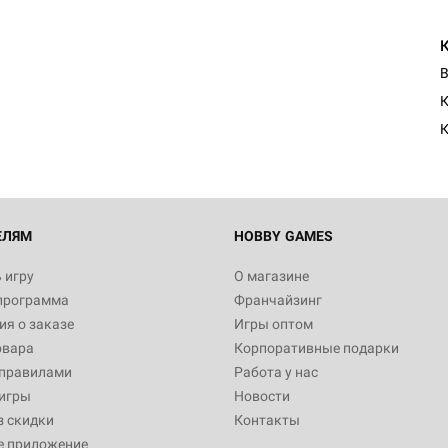
В
К
ЕЛЯМ
HOBBY GAMES
 игру
О магазине
программа
Франчайзинг
я о заказе
Игры оптом
овара
Корпоративные подарки
 правилами
Работа у нас
игры
Новости
з скидки
Контакты
е приложение