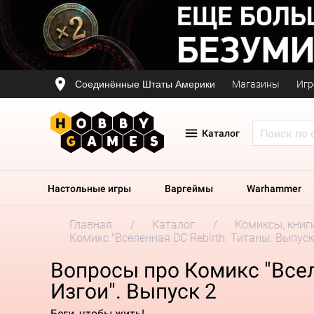
Соединённые Штаты Америки
Магазины
Игр
Каталог
Настольные игры
Варгеймы
Warhammer
Главная
Каталог
Комиксы, книг
Комикс "Вселенная DC Rebirth. Титаны. Выпуск
Вопросы про Комикс "Всел
Изгои". Выпуск 2
Беги, чтобы жить!