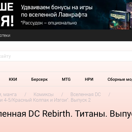
отеки
ККИ
Берсерк
MTG
НРИ
Сборные мо
и, манга
Комиксы
Вселенная DC
и 4-5/Красный Колпак и Изгои". Выпуск 2
енная DC Rebirth. Титаны. Выпу