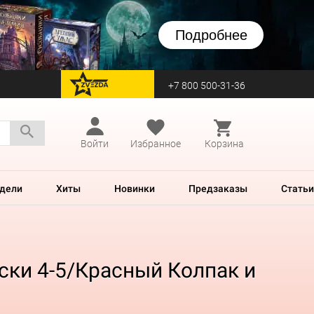
Подробнее
+7 800 500-31-36
перейти на Zvezda
Войти
Избранное
Корзина
дели
Хиты
Новинки
Предзаказы
Статьи
ски 4-5/Красный Колпак и