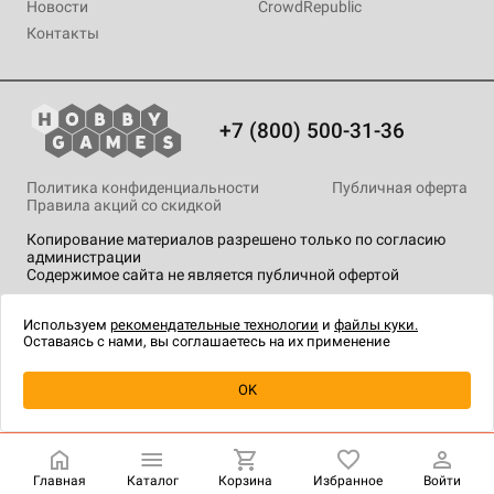
Новости
CrowdRepublic
Контакты
+7 (800) 500-31-36
Политика конфиденциальности
Публичная оферта
Правила акций со скидкой
Копирование материалов разрешено только по согласию
администрации
Содержимое сайта не является публичной офертой
На сайте Hobby Games применяются
рекомендательные
технологии
.
Используем
рекомендательные технологии
и
файлы куки.
Оставаясь с нами, вы соглашаетесь на их применение
Товар снят с продажи
OK
Главная
Каталог
Корзина
Избранное
Войти