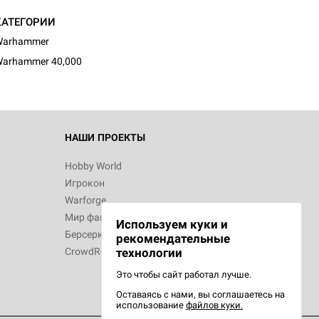
d Монстры
КАТЕГОРИИ
Warhammer
arhammer 40,000
 Зомбицид:
НАШИ ПРОЕКТЫ
Hobby World
Игрокон
 Берсерк.
Warforge
в
Мир фантастики
Используем куки и
Берсерк
рекомендательные
CrowdRepublic
технологии
Это чтобы сайт работал лучше.
Оставаясь с нами, вы соглашаетесь на
d Ужас
использование
файлов куки.
орой сезон