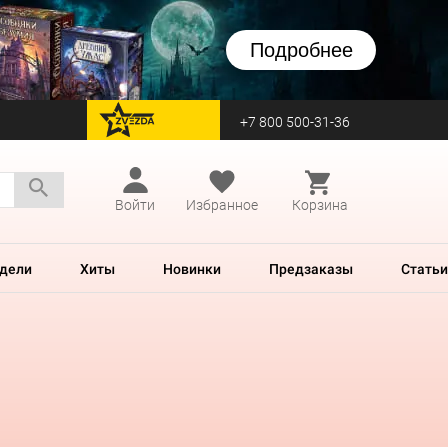
Подробнее
+7 800 500-31-36
перейти на Zvezda
Войти
Избранное
Корзина
дели
Хиты
Новинки
Предзаказы
Статьи