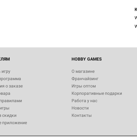
Настольная игра Hobby Worl
Египта
1 991
W
Настольная игра Hobby World
Белая смерть
12 990
ЕЛЯМ
HOBBY GAMES
 игру
О магазине
программа
Франчайзинг
Настольная игра Hobby World
я о заказе
Игры оптом
Сердце роя. Дисплей бустеро
овара
Корпоративные подарки
3 490
 правилами
Работа у нас
игры
Новости
з скидки
Контакты
е приложение
Настольная игра Hobby Worl
Аркхэма. Карточная игра: Вт