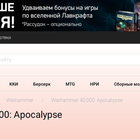
отеки
ККИ
Берсерк
MTG
НРИ
Сборные мо
Warhammer
Warhammer 40,000: Apocalypse
0: Apocalypse