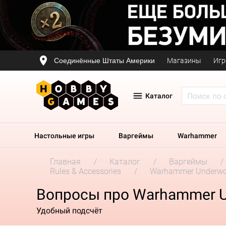
Соединённые Штаты Америки
Магазины
Игр
Каталог
Настольные игры
Варгеймы
Warhammer
Главная
Каталог
Варгеймы
Rules & Accessories
Warhammer Underworl
Вопросы про Warhammer Un
Удобный подсчёт