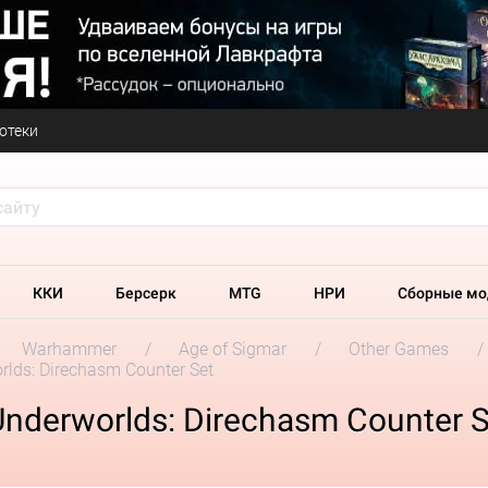
отеки
ККИ
Берсерк
MTG
НРИ
Сборные мо
Warhammer
Age of Sigmar
Other Games
ds: Direchasm Counter Set
derworlds: Direchasm Counter S