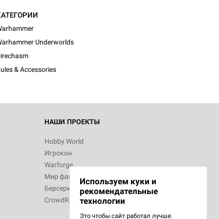
КАТЕГОРИИ
Warhammer
arhammer Underworlds
irechasm
ules & Accessories
НАШИ ПРОЕКТЫ
Hobby World
Игрокон
Warforge
Мир фантастики
Используем куки и
Берсерк
рекомендательные
CrowdRepublic
технологии
Это чтобы сайт работал лучше.