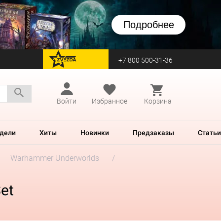
Подробнее
+7 800 500-31-36
перейти на Zvezda
Войти
Избранное
Корзина
дели
Хиты
Новинки
Предзаказы
Статьи
Warhammer Underworlds
et