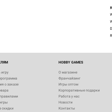
W
D
R
ЕЛЯМ
HOBBY GAMES
 игру
О магазине
программа
Франчайзинг
я о заказе
Игры оптом
овара
Корпоративные подарки
 правилами
Работа у нас
игры
Новости
з скидки
Контакты