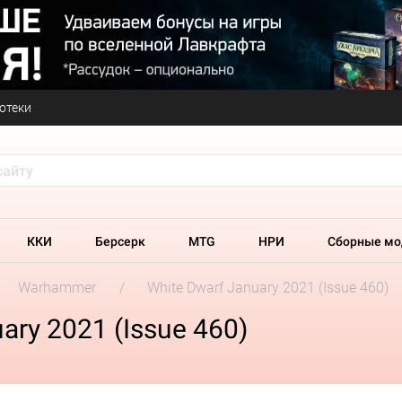
отеки
ККИ
Берсерк
MTG
НРИ
Сборные мо
Warhammer
White Dwarf January 2021 (Issue 460)
ary 2021 (Issue 460)