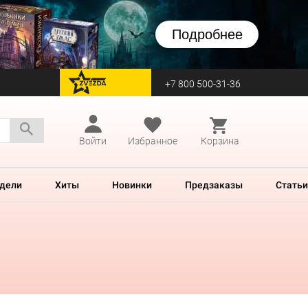
Подробнее
+7 800 500-31-36
перейти на Zvezda
Войти
Избранное
Корзина
дели
Хиты
Новинки
Предзаказы
Статьи