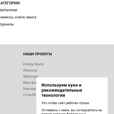
КАТЕГОРИИ
d Журнал
Warhammer
к: Братья
омиксы, книги, манга
Журналы
d Звёздные
НАШИ ПРОЕКТЫ
Hobby World
Игрокон
d Сумерки
Warforge
: Грозовой
Мир фантастики
Используем куки и
Берсерк
рекомендательные
CrowdRepublic
технологии
Это чтобы сайт работал лучше.
Оставаясь с нами, вы соглашаетесь на
d Ужас
использование
файлов куки.