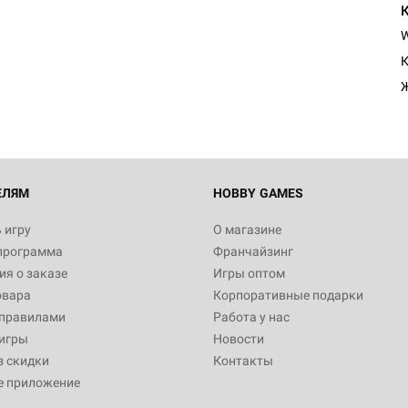
Настольная игра Hobby Worl
"Мир фантастики. Спецвыпус
Стругацкие"
К
1 490
Настольная игра Hobby Worl
империи: Боевая тревога
799
ЕЛЯМ
HOBBY GAMES
 игру
О магазине
программа
Франчайзинг
Настольная игра Hobby Worl
я о заказе
Игры оптом
империи. Четвёртая редакция
овара
Корпоративные подарки
Рубеж
12 990
 правилами
Работа у нас
игры
Новости
з скидки
Контакты
е приложение
Настольная игра Hobby Worl