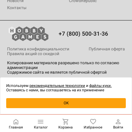
Новости
CrowdRepublic
Контакты
+7 (800) 500-31-36
Политика конфиденциальности
Публичная оферта
Правила акций со скидкой
Копирование материалов разрешено только по согласию
администрации
Содержимое сайта не является публичной офертой
На сайте Hobby Games применяются
рекомендательные
технологии
.
Используем
рекомендательные технологии
и
файлы куки.
Оставаясь с нами, вы соглашаетесь на их применение
Уведомить о наличии
OK
Главная
Каталог
Корзина
Избранное
Войти