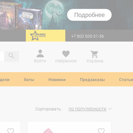
Подробнее
+7 800 500-31-36
перейти на Zvezda
Войти
Избранное
Корзина
дели
Хиты
Новинки
Предзаказы
Статьи
по популярности
Сортировать: