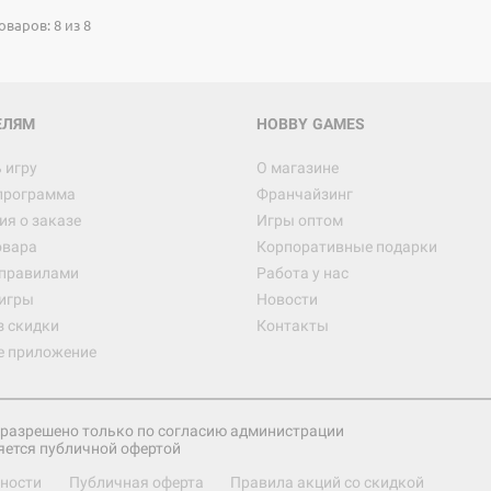
варов: 8 из 8
ЕЛЯМ
HOBBY GAMES
 игру
О магазине
программа
Франчайзинг
я о заказе
Игры оптом
овара
Корпоративные подарки
 правилами
Работа у нас
игры
Новости
з скидки
Контакты
е приложение
разрешено только по согласию администрации
яется публичной офертой
ности
Публичная оферта
Правила акций со скидкой