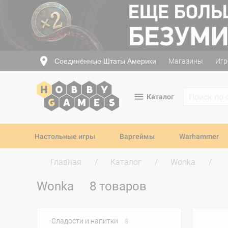
Соединённые Штаты Америки
Магазины
Игр
Каталог
Настольные игры
Варгеймы
Warhammer
Главная
Каталог
Wonka
Wonka
8 товаров
Сладости и напитки
8