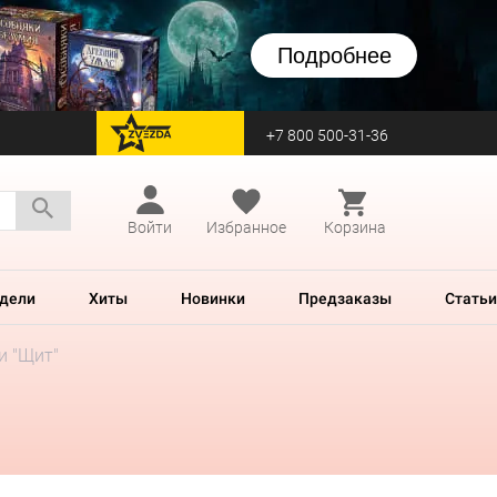
Подробнее
+7 800 500-31-36
перейти на Zvezda
Войти
Избранное
Корзина
дели
Хиты
Новинки
Предзаказы
Статьи
и "Щит"