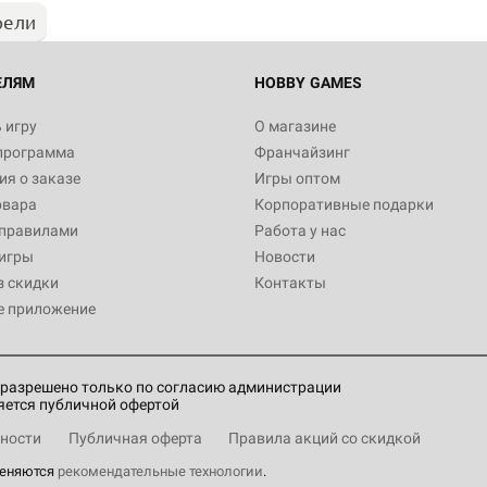
рели
ЕЛЯМ
HOBBY GAMES
 игру
О магазине
программа
Франчайзинг
я о заказе
Игры оптом
овара
Корпоративные подарки
 правилами
Работа у нас
игры
Новости
з скидки
Контакты
е приложение
разрешено только по согласию администрации
яется публичной офертой
ности
Публичная оферта
Правила акций со скидкой
меняются
рекомендательные технологии
.