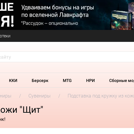
отеки
ККИ
Берсерк
MTG
НРИ
Сборные мо
ениры
Сувениры
Подставка под кружку из кож
кожи "Щит"
нк!