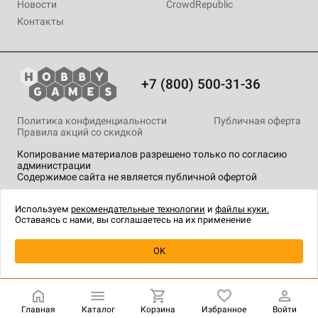
Новости
CrowdRepublic
Контакты
+7 (800) 500-31-36
Политика конфиденциальности
Публичная оферта
Правила акций со скидкой
Копирование материалов разрешено только по согласию
администрации
Содержимое сайта не является публичной офертой
На сайте Hobby Games применяются
рекомендательные
технологии
.
Используем
рекомендательные технологии
и
файлы куки.
Оставаясь с нами, вы соглашаетесь на их применение
Уведомить о наличии
OK
Главная
Каталог
Корзина
Избранное
Войти