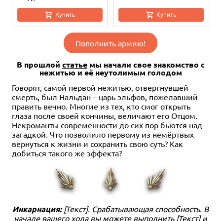
Купить
Купить
Пополнить армию!
В прошлой
статье
мы начали свое знакомство с
нежитью и её неутолимым голодом
Говорят, самой первой нежитью, отвергнувшей
смерть, был Нальдан – царь эльфов, пожелавший
править вечно. Многие из тех, кто смог открыть
глаза после своей кончины, величают его Отцом.
20
20
2
12+
12+
20
12+
20
2
12+
20
12+
Некроманты современности до сих пор бьются над
799 ₽
799 ₽
200 ₽
799 ₽
3 990 ₽
4 800 ₽
-17%
загадкой. Что позволило первому из немёртвых
вернуться к жизни и сохранить свою суть? Как
Берсерк. Герои. Новые
Берсерк. Герои. Новые
Берсерк. Герои: Новые
Берсерк. Герои. Новые
Берсерк. Герои: Новые
Идолы. Начальный набор:
Идолы. Начальный набор:
Идолы. Бустер
Идолы. Начальный набор:
Идолы. Дисплей бустеров
добиться такого же эффекта?
Ферекрат
Танд
Секхет-Акх
Купить
Купить
Купить
Купить
Купить
Инкарнация:
[Текст]. Срабатывающая способность. В
начале вашего хода вы можете выполнить [Текст] и