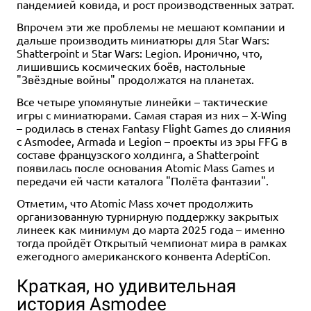
пандемией ковида, и рост производственных затрат.
Впрочем эти же проблемы не мешают компании и
дальше производить миниатюры для Star Wars:
Shatterpoint и Star Wars: Legion. Иронично, что,
лишившись космических боёв, настольные
"Звёздные войны" продолжатся на планетах.
Все четыре упомянутые линейки – тактические
игры с миниатюрами. Самая старая из них – X-Wing
– родилась в стенах Fantasy Flight Games до слияния
с Asmodee, Armada и Legion – проекты из эры FFG в
составе французского холдинга, а Shatterpoint
появилась после основания Atomic Mass Games и
передачи ей части каталога "Полёта фантазии".
Отметим, что Atomic Mass хочет продолжить
организованную турнирную поддержку закрытых
линеек как минимум до марта 2025 года – именно
тогда пройдёт Открытый чемпионат мира в рамках
ежегодного американского конвента AdeptiCon.
Краткая, но удивительная
история Asmodee