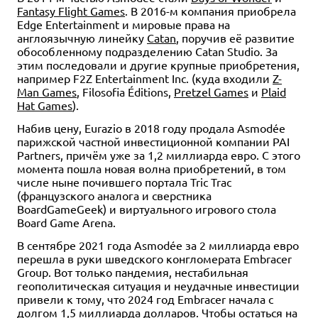
Fantasy Flight Games
. В 2016-м компания приобрела
Edge Entertainment и мировые права на
англоязычную линейку
Catan
, поручив её развитие
обособленному подразделению Catan Studio. За
этим последовали и другие крупные приобретения,
например F2Z Entertainment Inc. (куда входили
Z-
Man Games
, Filosofia Éditions,
Pretzel Games
и
Plaid
Hat Games
).
Набив цену, Eurazio в 2018 году продала Asmodée
парижской частной инвестиционной компании PAI
Partners, причём уже за 1,2 миллиарда евро. С этого
момента пошла новая волна приобретений, в том
числе ныне почившего портала Tric Trac
(французского аналога и сверстника
BoardGameGeek) и виртуального игрового стола
Board Game Arena.
В сентябре 2021 года Asmodée за 2 миллиарда евро
перешла в руки шведского конгломерата Embracer
Group. Вот только пандемия, нестабильная
геополитическая ситуация и неудачные инвестиции
привели к тому, что 2024 год Embracer начала с
долгом 1,5 миллиарда долларов. Чтобы остаться на