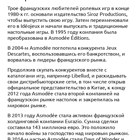
Трое французских любителей ролевых игр в конце
1980-х гг. основали издательство Siroz Productions,
чтобы выпустить свою игру. Затем переименовали
его в Idéojeux и начали выпускать и традиционные
настольные игры. В 1995 году компания была
преобразована в Asmodée Éditions.
В 2004-м Asmodée поглотила конкурента Jeux
Descartes, воспользовавшись его банкротством, и
ворвалась в лидеры французского рынка.
Продолжив скупать конкурентов вместе с
каталогами игр, например Libellud, и раскидывать
свои дистрибьюторские сети, в том числе открыв
официальное представительство в Китае, к концу
2012 года Asmodée стала второй компанией на
французском рынке настолок и закрепилась на
мировом рынке.
В 2013 году Asmodée стала активом французской
холдинговой компании Eurazio. Сумма сделки
составила 143 миллиона евро. Это положило
начало войны за господство над мировым рынком.
В 2014-м частью Asmodée стали
Days of Wonder
и