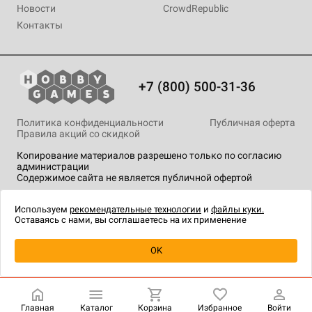
Новости
CrowdRepublic
Контакты
+7 (800) 500-31-36
Политика конфиденциальности
Публичная оферта
Правила акций со скидкой
Копирование материалов разрешено только по согласию
администрации
Содержимое сайта не является публичной офертой
На сайте Hobby Games применяются
рекомендательные
технологии
.
Используем
рекомендательные технологии
и
файлы куки.
Оставаясь с нами, вы соглашаетесь на их применение
Уведомить о наличии
OK
Главная
Каталог
Корзина
Избранное
Войти