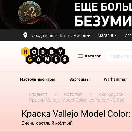
Соединённые Штаты Америки
Магазины
Игр
Каталог
Настольные игры
Варгеймы
Warhammer
Главная
Каталог
Аксессуары
Краска Vallejo Model Color: Ice Yellow 70.858
Краска Vallejo Model Color:
Очень светлый жёлтый