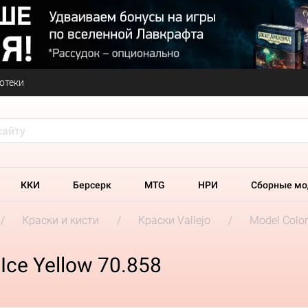
отеки
ККИ
Берсерк
MTG
НРИ
Сборные мо
Краски и кисти
Краски Vallejo
Model Colo
 Ice Yellow 70.858