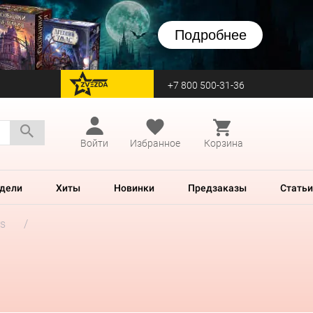
Подробнее
+7 800 500-31-36
перейти на Zvezda
Войти
Избранное
Корзина
дели
Хиты
Новинки
Предзаказы
Статьи
rs