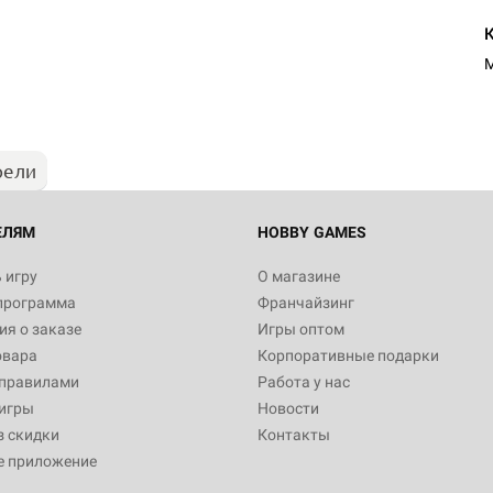
M
рели
ЕЛЯМ
HOBBY GAMES
 игру
О магазине
программа
Франчайзинг
я о заказе
Игры оптом
овара
Корпоративные подарки
 правилами
Работа у нас
игры
Новости
з скидки
Контакты
е приложение