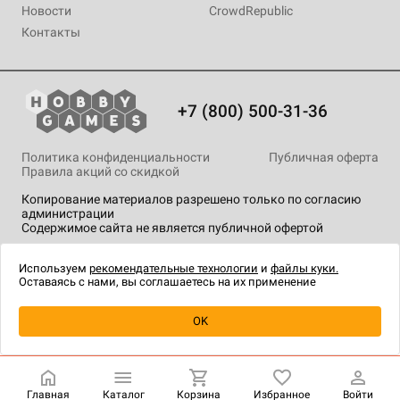
Новости
CrowdRepublic
Контакты
+7 (800) 500-31-36
Политика конфиденциальности
Публичная оферта
Правила акций со скидкой
Копирование материалов разрешено только по согласию
администрации
Содержимое сайта не является публичной офертой
На сайте Hobby Games применяются
рекомендательные
технологии
.
Используем
рекомендательные технологии
и
файлы куки.
Оставаясь с нами, вы соглашаетесь на их применение
Уведомить о наличии
OK
Главная
Каталог
Корзина
Избранное
Войти