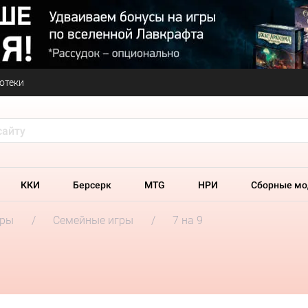
отеки
ККИ
Берсерк
MTG
НРИ
Сборные мо
гры
Семейные игры
7 на 9