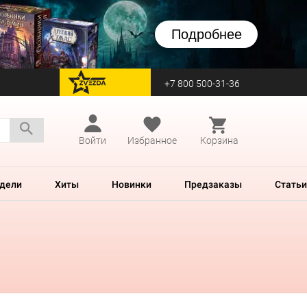
Подробнее
+7 800 500-31-36
перейти на Zvezda
Войти
Избранное
Корзина
дели
Хиты
Новинки
Предзаказы
Статьи