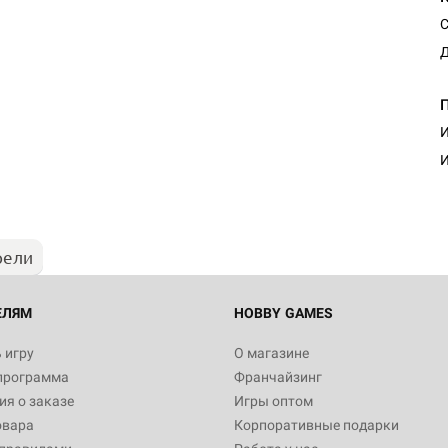
С
Д
И
И
рели
ЕЛЯМ
HOBBY GAMES
 игру
О магазине
программа
Франчайзинг
я о заказе
Игры оптом
овара
Корпоративные подарки