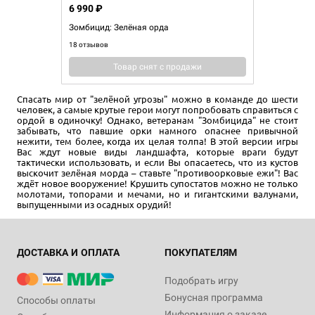
6 990 ₽
Зомбицид: Зелёная орда
18 отзывов
Товар снят с продажи
Спасать мир от "зелёной угрозы" можно в команде до шести
человек, а самые крутые герои могут попробовать справиться с
ордой в одиночку! Однако, ветеранам "Зомбицида" не стоит
забывать, что павшие орки намного опаснее привычной
нежити, тем более, когда их целая толпа! В этой версии игры
Вас ждут новые виды ландшафта, которые враги будут
тактически использовать, и если Вы опасаетесь, что из кустов
выскочит зелёная морда – ставьте "противоорковые ежи"! Вас
ждёт новое вооружение! Крушить супостатов можно не только
молотами, топорами и мечами, но и гигантскими валунами,
выпущенными из осадных орудий!
ДОСТАВКА И ОПЛАТА
ПОКУПАТЕЛЯМ
Подобрать игру
Бонусная программа
Способы оплаты
Информация о заказе