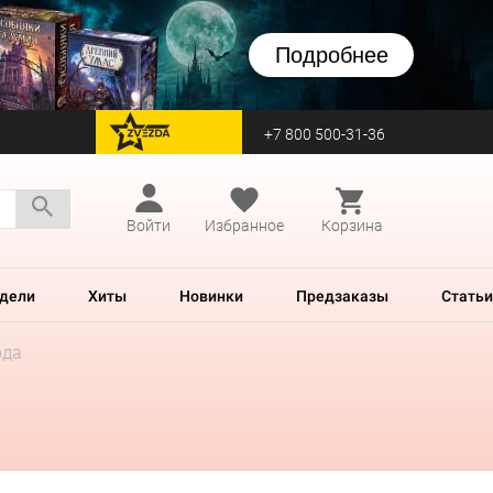
Подробнее
+7 800 500-31-36
перейти на Zvezda
Войти
Избранное
Корзина
дели
Хиты
Новинки
Предзаказы
Статьи
рда