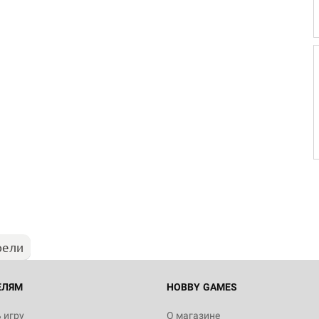
рели
ЕЛЯМ
HOBBY GAMES
 игру
О магазине