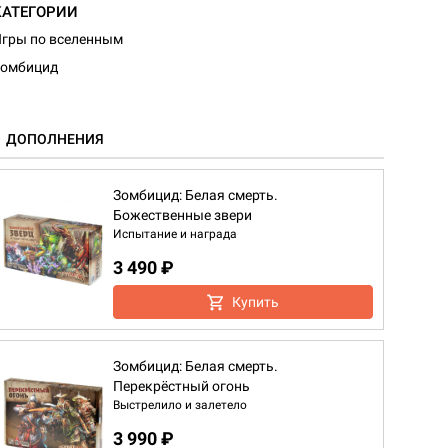
КАТЕГОРИИ
гры по вселенным
Зомбицид
ДОПОЛНЕНИЯ
Зомбицид: Белая смерть.
Божественные звери
Испытание и награда
3 490 ₽
Купить
Зомбицид: Белая смерть.
Перекрёстный огонь
Выстрелило и залетело
3 990 ₽