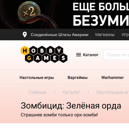
Соединённые Штаты Америки
Магазины
Игр
Каталог
Настольные игры
Варгеймы
Warhammer
Главная
Каталог
Настольные и
Зомбицид: Зелёная орда
Страшнее зомби только орк-зомби!