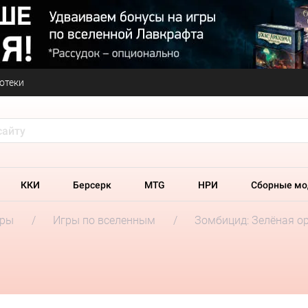
отеки
ККИ
Берсерк
MTG
НРИ
Сборные мо
гры
Игры по вселенным
Зомбицид: Зелёная о