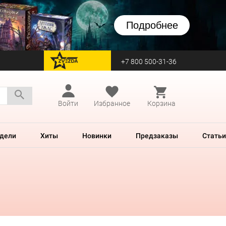
Подробнее
+7 800 500-31-36
перейти на Zvezda
Войти
Избранное
Корзина
дели
Хиты
Новинки
Предзаказы
Статьи