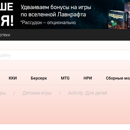
отеки
ККИ
Берсерк
MTG
НРИ
Сборные мо
гры
Детские игры
Activity: Для детей