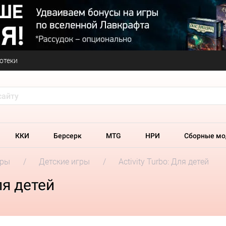
отеки
ККИ
Берсерк
MTG
НРИ
Сборные мо
гры
Детские игры
Activity Turbo: Для детей
ля детей