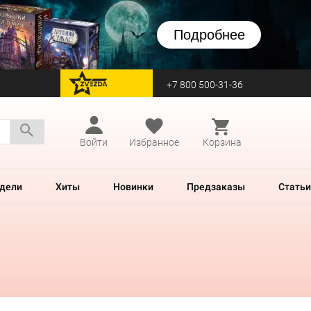
Подробнее
+7 800 500-31-36
перейти на Zvezda
Войти
Избранное
Корзина
дели
Хиты
Новинки
Предзаказы
Статьи