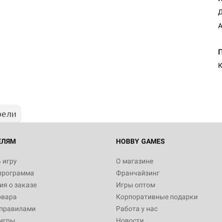
Д
A
Настольная игра Hobby Worl
Египта
1 991
рели
Настольная игра Hobby World
Белая смерть
12 990
ЕЛЯМ
HOBBY GAMES
 игру
О магазине
программа
Франчайзинг
Настольная игра Hobby World
я о заказе
Игры оптом
Сердце роя. Дисплей бустеро
овара
Корпоративные подарки
3 490
 правилами
Работа у нас
игры
Новости