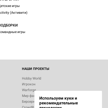
етские игры
ctivity (Активити)
d Монстры
ПОДБОРКИ
Командные игры
 Зомбицид:
НАШИ ПРОЕКТЫ
Hobby World
Игрокон
 Берсерк.
Warforge
в
Мир фантастики
Используем куки и
Берсерк
рекомендательные
CrowdRepublic
технологии