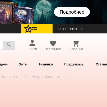
Подробнее
+7 800 500-31-36
перейти на Zvezda
Войти
Избранное
Корзина
дели
Хиты
Новинки
Предзаказы
Статьи
he Imperium
Adepta Sororitas