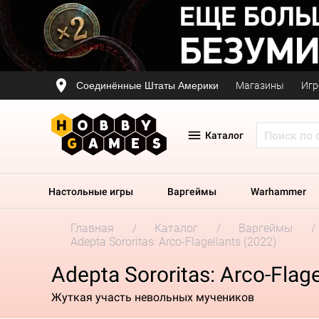
Соединённые Штаты Америки
Магазины
Игр
Каталог
Настольные игры
Варгеймы
Warhammer
Главная
Каталог
Варгеймы
Adepta Sororitas: Arco-Flagellants (2022)
Adepta Sororitas: Arco-Flage
Жуткая участь невольных мучеников