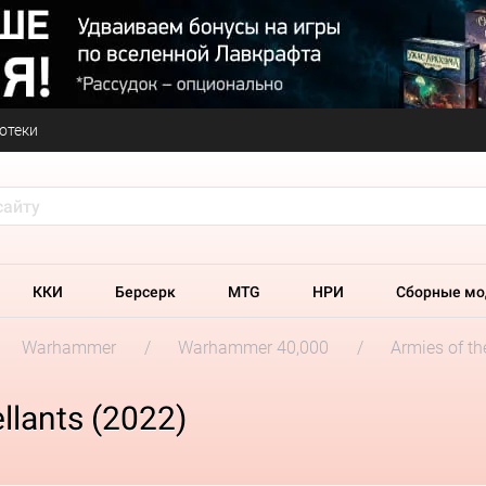
отеки
ККИ
Берсерк
MTG
НРИ
Сборные мо
Warhammer
Warhammer 40,000
Armies of t
llants (2022)