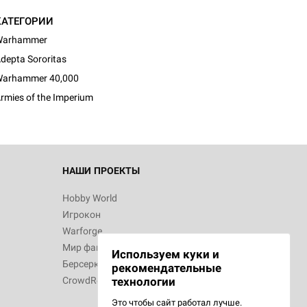
КАТЕГОРИИ
Warhammer
depta Sororitas
arhammer 40,000
rmies of the Imperium
НАШИ ПРОЕКТЫ
Hobby World
Игрокон
Warforge
Мир фантастики
Используем куки и
Берсерк
рекомендательные
CrowdRepublic
технологии
Это чтобы сайт работал лучше.