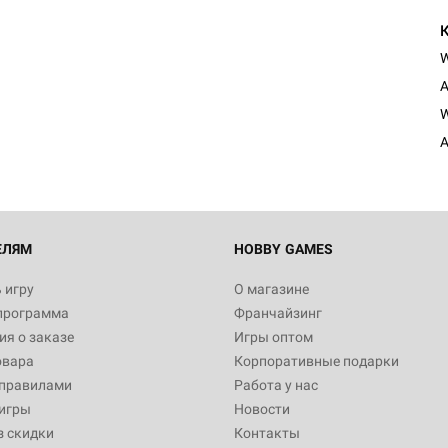
A
W
A
ЕЛЯМ
HOBBY GAMES
 игру
О магазине
программа
Франчайзинг
я о заказе
Игры оптом
овара
Корпоративные подарки
 правилами
Работа у нас
игры
Новости
з скидки
Контакты