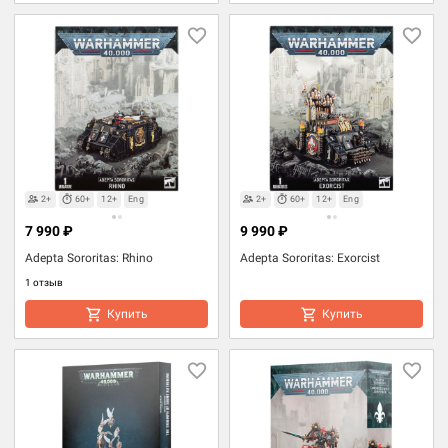
2+
60+
12+
Eng
2+
60+
12+
Eng
7 990 ₽
9 990 ₽
Adepta Sororitas: Rhino
Adepta Sororitas: Exorcist
1 отзыв
Купить
Купить