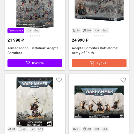
Предзаказ
12+
Eng
2+
60+
12+
Eng
21 990 ₽
24 990 ₽
Armageddon. Battalion: Adepta
Adepta Sororitas Battleforce:
Sororitas
Army of Faith
Купить
Купить
2+
60+
12+
Eng
2+
30+
12+
Eng