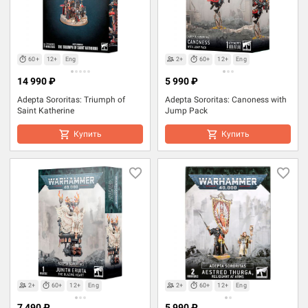
60+
12+
Eng
2+
60+
12+
Eng
14 990 ₽
5 990 ₽
Adepta Sororitas: Triumph of
Adepta Sororitas: Canoness with
Saint Katherine
Jump Pack
Купить
Купить
2+
60+
12+
Eng
2+
60+
12+
Eng
7 490 ₽
5 990 ₽