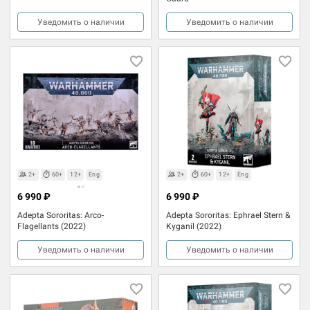
Уведомить о наличии
Уведомить о наличии
2+
60+
12+
Eng
2+
60+
12+
Eng
6 990 ₽
6 990 ₽
Adepta Sororitas: Arco-
Adepta Sororitas: Ephrael Stern &
Flagellants (2022)
Kyganil (2022)
Уведомить о наличии
Уведомить о наличии