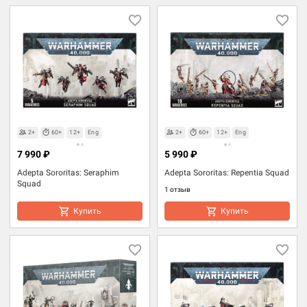
2+
60+
12+
Eng
2+
60+
12+
Eng
7 990 ₽
5 990 ₽
Adepta Sororitas: Seraphim
Adepta Sororitas: Repentia Squad
Squad
1 отзыв
Купить
Купить