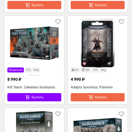
Купить
Купить
Предзаказ
12+
Eng
2+
30+
12+
Eng
8 990 ₽
4 990 ₽
Kill Team: Celestian Insidiants
Adepta Sororitas: Palatine
Купить
Купить