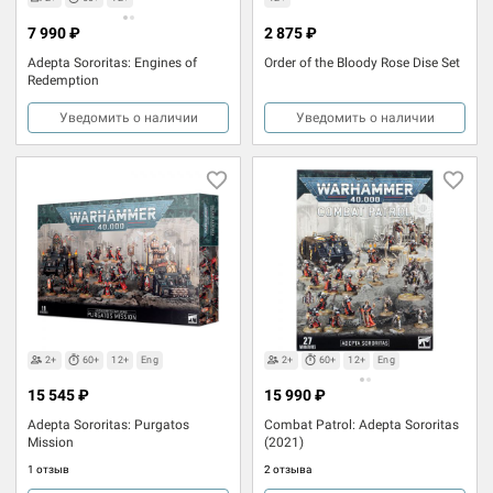
7 990 ₽
2 875 ₽
Adepta Sororitas: Engines of
Order of the Bloody Rose Dise Set
Redemption
Уведомить о наличии
Уведомить о наличии
2+
60+
12+
Eng
2+
60+
12+
Eng
15 545 ₽
15 990 ₽
Adepta Sororitas: Purgatos
Combat Patrol: Adepta Sororitas
Mission
(2021)
1 отзыв
2 отзыва