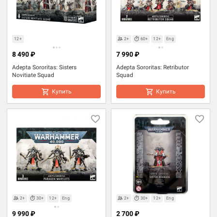
12+
2+
60+
12+
Eng
8 490 ₽
7 990 ₽
Adepta Sororitas: Sisters
Adepta Sororitas: Retributor
Novitiate Squad
Squad
Купить
Купить
2+
30+
12+
Eng
2+
30+
12+
Eng
9 990 ₽
2 700 ₽