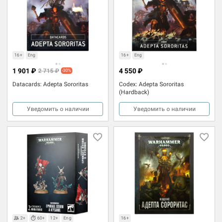
16+
Eng
16+
Eng
1 901 ₽
4 550 ₽
2 715 ₽
-30%
Datacards: Adepta Sororitas
Codex: Adepta Sororitas
(Hardback)
Уведомить о наличии
Уведомить о наличии
2+
60+
12+
Eng
16+