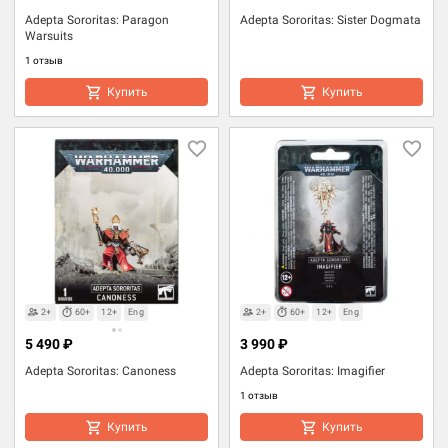
Adepta Sororitas: Paragon
Adepta Sororitas: Sister Dogmata
Warsuits
1 отзыв
Купить
Купить
2+
60+
12+
Eng
2+
60+
12+
Eng
5 490 ₽
3 990 ₽
Adepta Sororitas: Canoness
Adepta Sororitas: Imagifier
1 отзыв
Купить
Купить