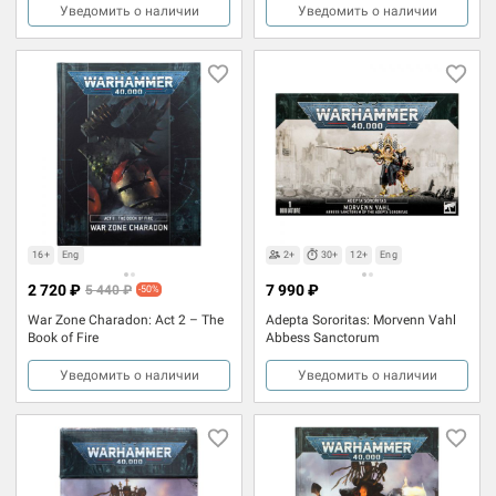
Уведомить о наличии
Уведомить о наличии
16+
Eng
2+
30+
12+
Eng
2 720 ₽
7 990 ₽
5 440 ₽
-50%
War Zone Charadon: Act 2 – The
Adepta Sororitas: Morvenn Vahl
Book of Fire
Abbess Sanctorum
Уведомить о наличии
Уведомить о наличии