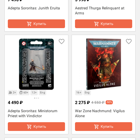
Adepta Sororitas: Junith Eruita
Aestred Thurga Relinquant at
Arms
Купить
Купить
2+
60+
12+
Eng
16+
Eng
4 490 ₽
2 275 ₽
4 550 ₽
-50%
Adepta Sororitas: Ministorum
War Zone Nachmund: Vigilus
Priest with Vindictor
Alone
Купить
Купить