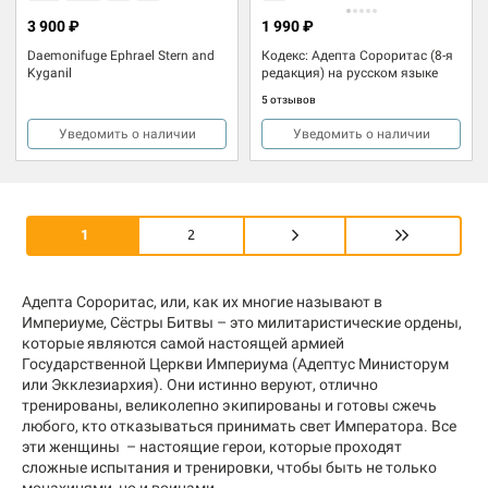
3 900 ₽
1 990 ₽
Daemonifuge Ephrael Stern and
Кодекс: Адепта Сороритас (8-я
Kyganil
редакция) на русском языке
5 отзывов
Уведомить о наличии
Уведомить о наличии
1
2
Адепта Сороритас, или, как их многие называют в
Империуме, Сёстры Битвы – это милитаристические ордены,
которые являются самой настоящей армией
Государственной Церкви Империума (Адептус Министорум
или Экклезиархия). Они истинно веруют, отлично
тренированы, великолепно экипированы и готовы сжечь
любого, кто отказываться принимать свет Императора. Все
эти женщины – настоящие герои, которые проходят
сложные испытания и тренировки, чтобы быть не только
монахинями, но и воинами.