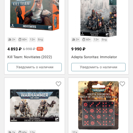
2+
60+
12+
Eng
2+
60+
12+
Eng
4 893 ₽
9 990 ₽
6 990 ₽
-30%
Kill Team: Novitiates (2022)
Adepta Sororitas: Immolator
Уведомить о наличии
Уведомить о наличии
2+
60+
12+
12+