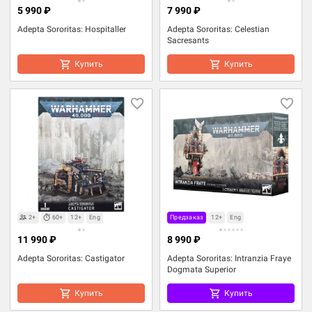
5 990 ₽
7 990 ₽
Adepta Sororitas: Hospitaller
Adepta Sororitas: Celestian
Sacresants
Купить
Купить
2+
60+
12+
Eng
Предзаказ
12+
Eng
11 990 ₽
8 990 ₽
Adepta Sororitas: Castigator
Adepta Sororitas: Intranzia Fraye
Dogmata Superior
Купить
Купить