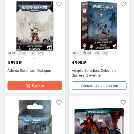
2+
60+
12+
Eng
2+
60+
12+
Eng
5 990 ₽
4 990 ₽
Adepta Sororitas: Dialogus
Adepta Sororitas: Celestian
Sacresant Aveline
Купить
Уведомить о наличии