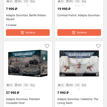
2+
60+
12+
Eng
2+
60+
12+
Eng
7 990 ₽
19 990 ₽
Adepta Sororitas: Battle Sisters
Combat Patrol: Adepta Sororitas
Squad
2 отзыва
Купить
Купить
2+
60+
12+
Eng
2+
60+
12+
Eng
27 990 ₽
7 990 ₽
Adepta Sororitas: Penitent
Adepta Sororitas: Celestine, The
Crusader Host
Living Saint