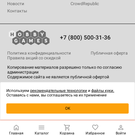
Новости
CrowdRepublic
Контакты
+7 (800) 500-31-36
Политика конфиденциальности
Публичная оферта
Правила акций со скидкой
Копирование материалов разрешено только по согласию
администрации
Содержимое сайта не является публичной офертой
На сайте Hobby Games применяются
рекомендательные
технологии
.
Используем
рекомендательные технологии
и
файлы куки.
Оставаясь с нами, вы соглашаетесь на их применение
Уведомить о наличии
OK
Главная
Каталог
Корзина
Избранное
Войти