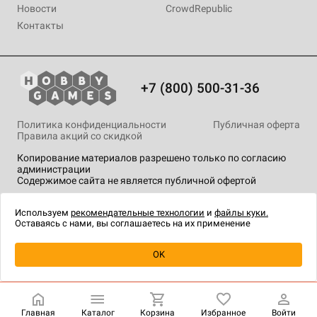
Новости
CrowdRepublic
Контакты
+7 (800) 500-31-36
Политика конфиденциальности
Публичная оферта
Правила акций со скидкой
Копирование материалов разрешено только по согласию
администрации
Содержимое сайта не является публичной офертой
На сайте Hobby Games применяются
рекомендательные
технологии
.
Используем
рекомендательные технологии
и
файлы куки.
Оставаясь с нами, вы соглашаетесь на их применение
Уведомить о наличии
OK
Главная
Каталог
Корзина
Избранное
Войти